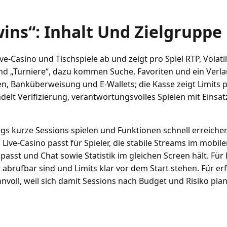
ins“: Inhalt Und Zielgruppe
ve-Casino und Tischspiele ab und zeigt pro Spiel RTP, Volati
 und „Turniere“, dazu kommen Suche, Favoriten und ein Verlauf
en, Banküberweisung und E‑Wallets; die Kasse zeigt Limits
lt Verifizierung, verantwortungsvolles Spielen mit Einsatz
gs kurze Sessions spielen und Funktionen schnell erreichen 
Live-Casino passt für Spieler, die stabile Streams im mobile
st und Chat sowie Statistik im gleichen Screen hält. Für Ein
 abrufbar sind und Limits klar vor dem Start stehen. Für erfa
nvoll, weil sich damit Sessions nach Budget und Risiko plan