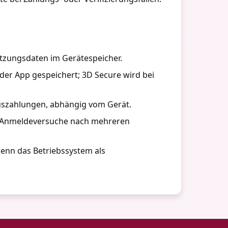
itzungsdaten im Gerätespeicher.
der App gespeichert; 3D Secure wird bei
Auszahlungen, abhängig vom Gerät.
rt Anmeldeversuche nach mehreren
wenn das Betriebssystem als