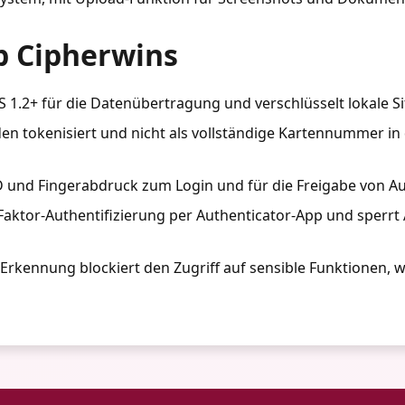
pp Cipherwins
S 1.2+ für die Datenübertragung und verschlüsselt lokale S
 tokenisiert und nicht als vollständige Kartennummer in 
ID und Fingerabdruck zum Login und für die Freigabe von 
-Faktor-Authentifizierung per Authenticator-App und sper
-Erkennung blockiert den Zugriff auf sensible Funktionen, 