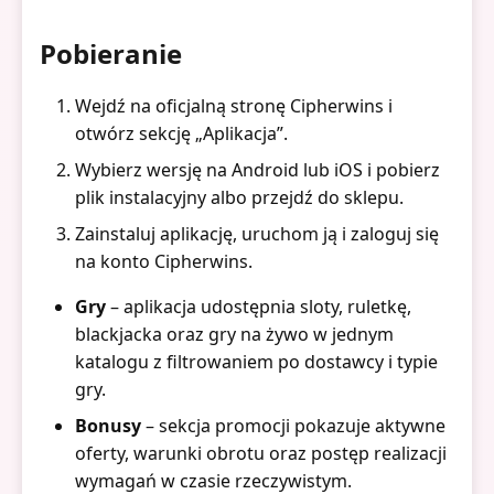
Pobieranie
Wejdź na oficjalną stronę Cipherwins i
otwórz sekcję „Aplikacja”.
Wybierz wersję na Android lub iOS i pobierz
plik instalacyjny albo przejdź do sklepu.
Zainstaluj aplikację, uruchom ją i zaloguj się
na konto Cipherwins.
Gry
– aplikacja udostępnia sloty, ruletkę,
blackjacka oraz gry na żywo w jednym
katalogu z filtrowaniem po dostawcy i typie
gry.
Bonusy
– sekcja promocji pokazuje aktywne
oferty, warunki obrotu oraz postęp realizacji
wymagań w czasie rzeczywistym.