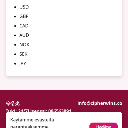
USD
GBP
CAD
AUD
NOK
SEK
JPY
💎
🔒
💰
info@cipherwins.co
Tuki: 24/7
Lisenssi: 086563891
Käytämme evästeitä
Pelaa vastuullisesti.
parantaaksemme
Hyväksy