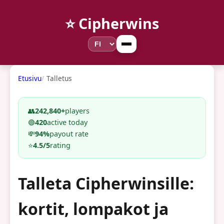
⭐ Cipherwins
Etusivu
Talletus
👥
242,840+
players
🟢
420
active today
💸
94%
payout rate
⭐
4.5/5
rating
Talleta Cipherwinsille:
kortit, lompakot ja