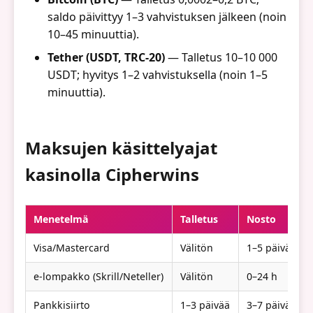
saldo päivittyy 1–3 vahvistuksen jälkeen (noin
10–45 minuuttia).
Tether (USDT, TRC-20)
— Talletus 10–10 000
USDT; hyvitys 1–2 vahvistuksella (noin 1–5
minuuttia).
Maksujen käsittelyajat
kasinolla Cipherwins
Menetelmä
Talletus
Nosto
Visa/Mastercard
Välitön
1–5 päivää
e-lompakko (Skrill/Neteller)
Välitön
0–24 h
Pankkisiirto
1–3 päivää
3–7 päivää