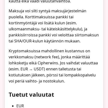
kautta eikä vaadi valuutanvaihtoa.
Maksuja voi silti syntyä maksujärjestelmän
puolella. Korttimaksuissa pankki tai
kortinmyöntäjä voi lisätä kulun (esim.
ulkomaanmaksu- tai käteiskäsittelykulu), ja
pankkisiirroissa pankki voi veloittaa siirtomaksun
tai SHA/OUR-kulun käytännön mukaan.
Kryptomaksuissa mahdollinen kustannus on
verkkomaksu (network fee), jonka määrittää
lohkoketju eikä Cipherwins. Jos vaihdat valuuttaa
(esim. EUR → USDT) ennen talletusta tai
kotiutuksen jälkeen, pörssi tai lompakkopalvelu
voi periä vaihto- ja nostokulun.
Tuetut valuutat
EUR