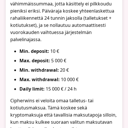
vähimmäissummaa, jotta käsittely ei pilkkoudu
pieniksi eriksi. Päiväraja koskee yhteenlaskettua
rahaliikennettä 24 tunnin jaksolla (talletukset +
kotiutukset), ja se nollautuu automaattisesti
vuorokauden vaihtuessa järjestelmän
palvelinajassa.
Min. deposit:
10 €
Max. deposit:
5 000 €
Min. withdrawal:
20 €
Max. withdrawal:
10 000 €
Daily limit:
15 000 € / 24 h
Cipherwins ei veloita omaa talletus- tai
kotiutusmaksua. Tämä koskee sekä
kryptomaksuja että tavallisia maksutapoja silloin,
kun maksu kulkee suoraan valitun maksutavan