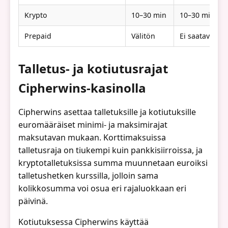
Krypto
10–30 min
10–30 min
Prepaid
Välitön
Ei saatavilla
Talletus- ja kotiutusrajat
Cipherwins-kasinolla
Cipherwins asettaa talletuksille ja kotiutuksille
euromääräiset minimi- ja maksimirajat
maksutavan mukaan. Korttimaksuissa
talletusraja on tiukempi kuin pankkisiirroissa, ja
kryptotalletuksissa summa muunnetaan euroiksi
talletushetken kurssilla, jolloin sama
kolikkosumma voi osua eri rajaluokkaan eri
päivinä.
Kotiutuksessa Cipherwins käyttää