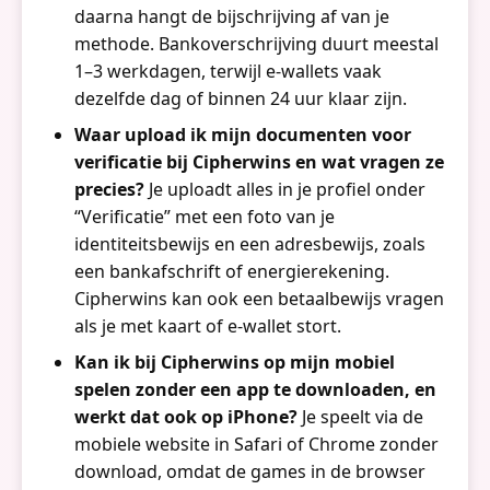
daarna hangt de bijschrijving af van je
methode. Bankoverschrijving duurt meestal
1–3 werkdagen, terwijl e-wallets vaak
dezelfde dag of binnen 24 uur klaar zijn.
Waar upload ik mijn documenten voor
verificatie bij Cipherwins en wat vragen ze
precies?
Je uploadt alles in je profiel onder
“Verificatie” met een foto van je
identiteitsbewijs en een adresbewijs, zoals
een bankafschrift of energierekening.
Cipherwins kan ook een betaalbewijs vragen
als je met kaart of e-wallet stort.
Kan ik bij Cipherwins op mijn mobiel
spelen zonder een app te downloaden, en
werkt dat ook op iPhone?
Je speelt via de
mobiele website in Safari of Chrome zonder
download, omdat de games in de browser