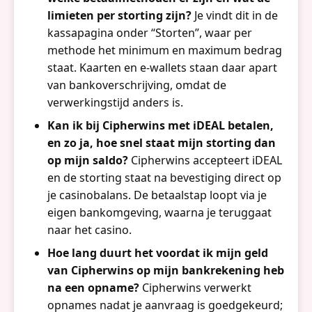
limieten per storting zijn?
Je vindt dit in de
kassapagina onder “Storten”, waar per
methode het minimum en maximum bedrag
staat. Kaarten en e-wallets staan daar apart
van bankoverschrijving, omdat de
verwerkingstijd anders is.
Kan ik bij Cipherwins met iDEAL betalen,
en zo ja, hoe snel staat mijn storting dan
op mijn saldo?
Cipherwins accepteert iDEAL
en de storting staat na bevestiging direct op
je casinobalans. De betaalstap loopt via je
eigen bankomgeving, waarna je teruggaat
naar het casino.
Hoe lang duurt het voordat ik mijn geld
van Cipherwins op mijn bankrekening heb
na een opname?
Cipherwins verwerkt
opnames nadat je aanvraag is goedgekeurd;