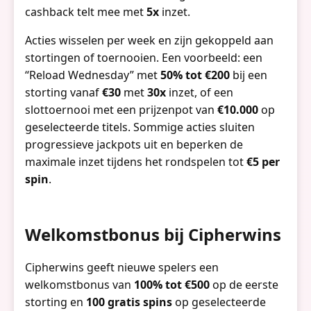
cashback telt mee met
5x
inzet.
Acties wisselen per week en zijn gekoppeld aan
stortingen of toernooien. Een voorbeeld: een
“Reload Wednesday” met
50% tot €200
bij een
storting vanaf
€30
met
30x
inzet, of een
slottoernooi met een prijzenpot van
€10.000
op
geselecteerde titels. Sommige acties sluiten
progressieve jackpots uit en beperken de
maximale inzet tijdens het rondspelen tot
€5 per
spin
.
Welkomstbonus bij Cipherwins
Cipherwins geeft nieuwe spelers een
welkomstbonus van
100% tot €500
op de eerste
storting en
100 gratis spins
op geselecteerde