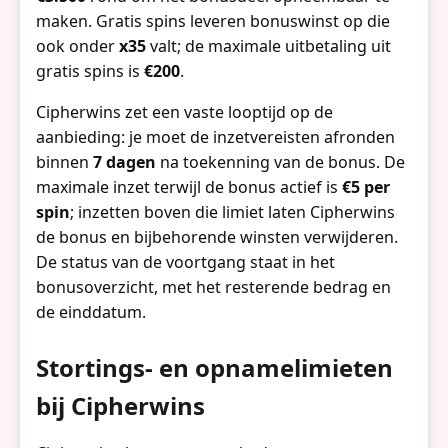
maken. Gratis spins leveren bonuswinst op die
ook onder
x35
valt; de maximale uitbetaling uit
gratis spins is
€200
.
Cipherwins zet een vaste looptijd op de
aanbieding: je moet de inzetvereisten afronden
binnen
7 dagen
na toekenning van de bonus. De
maximale inzet terwijl de bonus actief is
€5 per
spin
; inzetten boven die limiet laten Cipherwins
de bonus en bijbehorende winsten verwijderen.
De status van de voortgang staat in het
bonusoverzicht, met het resterende bedrag en
de einddatum.
Stortings- en opnamelimieten
bij Cipherwins