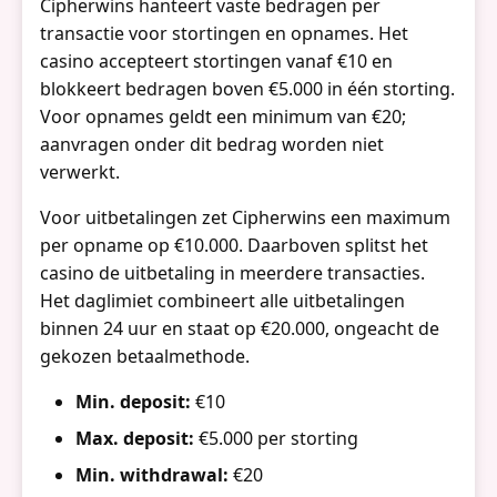
Cipherwins hanteert vaste bedragen per
transactie voor stortingen en opnames. Het
casino accepteert stortingen vanaf €10 en
blokkeert bedragen boven €5.000 in één storting.
Voor opnames geldt een minimum van €20;
aanvragen onder dit bedrag worden niet
verwerkt.
Voor uitbetalingen zet Cipherwins een maximum
per opname op €10.000. Daarboven splitst het
casino de uitbetaling in meerdere transacties.
Het daglimiet combineert alle uitbetalingen
binnen 24 uur en staat op €20.000, ongeacht de
gekozen betaalmethode.
Min. deposit:
€10
Max. deposit:
€5.000 per storting
Min. withdrawal:
€20