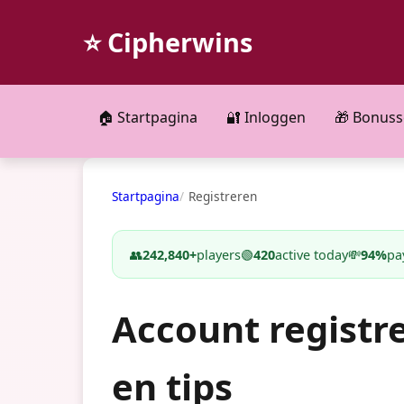
⭐ Cipherwins
🏠 Startpagina
🔐 Inloggen
🎁 Bonus
Startpagina
Registreren
👥
242,840+
players
🟢
420
active today
💸
94%
pa
Account registre
en tips