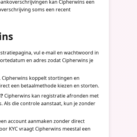
bankoverschrijvingen kan Cipherwins een
koverschrijving soms een recent
ins
stratiepagina, vul e-mail en wachtwoord in
boortedatum en adres zodat Cipherwins je
, Cipherwins koppelt stortingen en
direct een betaalmethode kiezen en storten.
d?
Cipherwins kan registratie afronden met
Als die controle aanstaat, kun je zonder
een account aanmaken zonder direct
Voor KYC vraagt Cipherwins meestal een