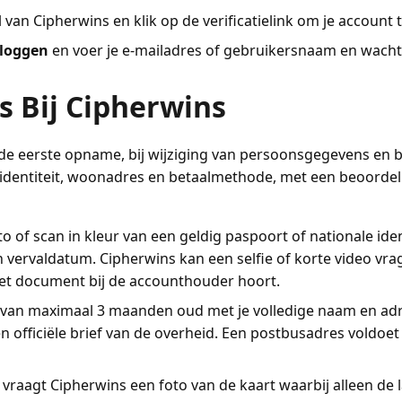
 van Cipherwins en klik op de verificatielink om je account t
loggen
en voer je e-mailadres of gebruikersnaam en wacht
s Bij Cipherwins
ij de eerste opname, bij wijziging van persoonsgegevens en b
op identiteit, woonadres en betaalmethode, met een beoordel
o of scan in kleur van een geldig paspoort of nationale ide
valdatum. Cipherwins kan een selfie of korte video vrag
het document bij de accounthouder hoort.
an maximaal 3 maanden oud met je volledige naam en adres
en officiële brief van de overheid. Een postbusadres voldo
 vraagt Cipherwins een foto van de kaart waarbij alleen de la