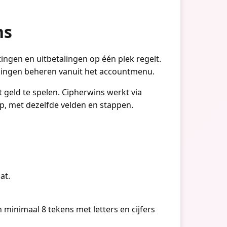
ns
tingen en uitbetalingen op één plek regelt.
ellingen beheren vanuit het accountmenu.
 geld te spelen. Cipherwins werkt via
op, met dezelfde velden en stappen.
at.
minimaal 8 tekens met letters en cijfers