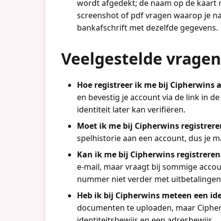
wordt afgedekt; de naam op de kaart 
screenshot of pdf vragen waarop je naa
bankafschrift met dezelfde gegevens.
Veelgestelde vragen 
Hoe registreer ik me bij Cipherwins 
en bevestig je account via de link in 
identiteit later kan verifiëren.
Moet ik me bij Cipherwins registrere
spelhistorie aan een account, dus je m
Kan ik me bij Cipherwins registrere
e-mail, maar vraagt bij sommige accou
nummer niet verder met uitbetalingen
Heb ik bij Cipherwins meteen een ide
documenten te uploaden, maar Cipherwi
identiteitsbewijs en een adresbewijs.