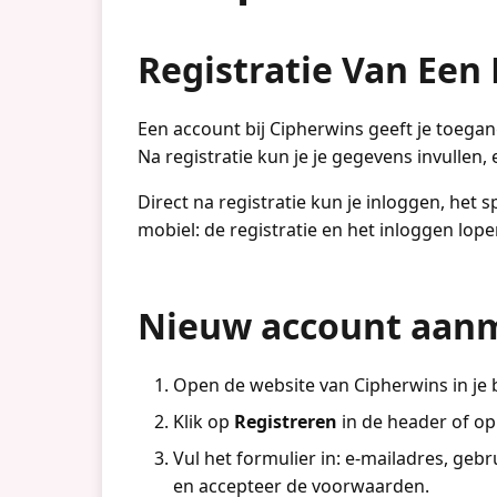
Registratie Van Een
Een account bij Cipherwins geeft je toegang
Na registratie kun je je gegevens invulle
Direct na registratie kun je inloggen, het
mobiel: de registratie en het inloggen lop
Nieuw account aanm
Open de website van Cipherwins in je 
Klik op
Registreren
in de header of op
Vul het formulier in: e-mailadres, ge
en accepteer de voorwaarden.