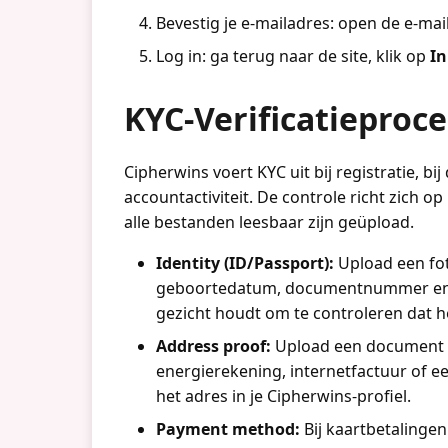
Bevestig je e-mailadres: open de e-mail
Log in: ga terug naar de site, klik op
In
KYC-Verificatieproce
Cipherwins voert KYC uit bij registratie, b
accountactiviteit. De controle richt zich 
alle bestanden leesbaar zijn geüpload.
Identity (ID/Passport):
Upload een fot
geboortedatum, documentnummer en ver
gezicht houdt om te controleren dat 
Address proof:
Upload een document v
energierekening, internetfactuur of e
het adres in je Cipherwins-profiel.
Payment method:
Bij kaartbetalingen